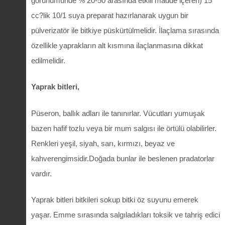
görünümünde % 20-50 arasında etkili madde içeren) 15
cc?lik 10/1 suya preparat hazırlanarak uygun bir
pülverizatör ile bitkiye püskürtülmelidir. İlaçlama sırasında
özellikle yaprakların alt kısmına ilaçlanmasına dikkat
edilmelidir.
Yaprak bitleri,
Püseron, ballık adları ile tanınırlar. Vücutları yumuşak
bazen hafif tozlu veya bir mum salgısı ile örtülü olabilirler.
Renkleri yeşil, siyah, sarı, kırmızı, beyaz ve
kahverengimsidir.Doğada bunlar ile beslenen pradatorlar
vardır.
Yaprak bitleri bitkileri sokup bitki öz suyunu emerek
yaşar. Emme sırasında salgıladıkları toksik ve tahriş edici