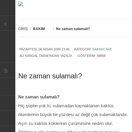
GİRİŞ
/
BAKIM
/
Ne zaman sulamalı?
PAZARTESI, 06 NISAN 2009 13:46
KATEGORI:
BAKIM/CARE
ALI KANGAL
TARAFINDAN YAZILDI.
GÖSTERIM: 39858
Ne zaman sulamalı?
Ne zaman sulamalı?
Hiç şüphe yok ki, sulamadan kaynaklanan kaktüs
ölümlerinin büyük bir yüzdesi az değil çok sulamaktandır.
Aşırı su kaktüs köklerinin çürümesine neden olur.